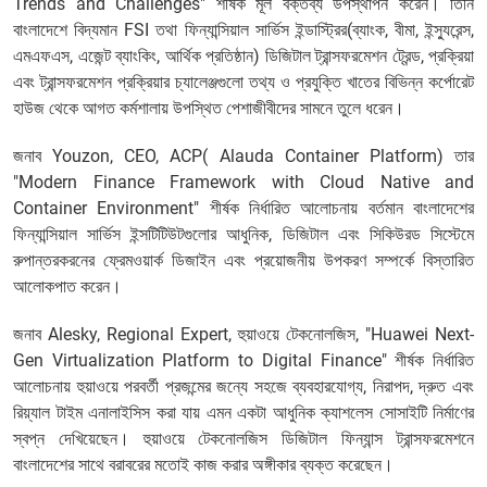
Trends and Challenges" শীর্ষক মূল বক্তব্য উপস্থাপন করেন। তিনি
বাংলাদেশে বিদ্যমান FSI তথা ফিন্যান্সিয়াল সার্ভিস ইন্ডাস্ট্রির(ব্যাংক, বীমা, ইন্স্যুরেন্স,
এমএফএস, এজেন্ট ব্যাংকিং, আর্থিক প্রতিষ্ঠান) ডিজিটাল ট্রান্সফরমেশন ট্রেন্ড, প্রক্রিয়া
এবং ট্রান্সফরমেশন প্রক্রিয়ার চ্যালেঞ্জগুলো তথ্য ও প্রযুক্তি খাতের বিভিন্ন কর্পোরেট
হাউজ থেকে আগত কর্মশালায় উপস্থিত পেশাজীবীদের সামনে তুলে ধরেন।
জনাব Youzon, CEO, ACP( Alauda Container Platform) তার
"Modern Finance Framework with Cloud Native and
Container Environment" শীর্ষক নির্ধারিত আলোচনায় বর্তমান বাংলাদেশের
ফিন্যান্সিয়াল সার্ভিস ইন্সটিটিউটগুলোর আধুনিক, ডিজিটাল এবং সিকিউরড সিস্টেমে
রুপান্তরকরনের ফ্রেমওয়ার্ক ডিজাইন এবং প্রয়োজনীয় উপকরণ সম্পর্কে বিস্তারিত
আলোকপাত করেন।
জনাব Alesky, Regional Expert, হুয়াওয়ে টেকনোলজিস, "Huawei Next-
Gen Virtualization Platform to Digital Finance" শীর্ষক নির্ধারিত
আলোচনায় হুয়াওয়ে পরবর্তী প্রজন্মের জন্যে সহজে ব্যবহারযোগ্য, নিরাপদ, দ্রুত এবং
রিয়্যাল টাইম এনালাইসিস করা যায় এমন একটা আধুনিক ক্যাশলেস সোসাইটি নির্মাণের
স্বপ্ন দেখিয়েছেন। হুয়াওয়ে টেকনোলজিস ডিজিটাল ফিন্যান্স ট্রান্সফরমেশনে
বাংলাদেশের সাথে বরাবরের মতোই কাজ করার অঙ্গীকার ব্যক্ত করেছেন।