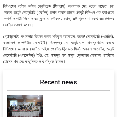
বিসিএসের বর্তমান ভাইস প্রেসিডেন্ট (ফিন্যান্স) অধ্যাপক মো: আব্দুল বাছেত এবং
সাবেক জয়েন্ট সেক্রেটারি (এডমিন) জনাব ফাহাদ জামান চৌধুরী বিসিএস এবং হুয়াওয়ের
সম্পর্ক আগামী দিনে আরও সুন্দর ও গৌরবময় হোক, এই প্রত্যাশা রেখে ওয়ার্কশপের
সমাপ্তি ঘোষণা করেন।
প্রোগ্রামটির সঞ্চালনায় ছিলেন জনাব শরিফুল আনোয়ার, জয়েন্ট সেক্রেটারি (এডমিন),
বাংলাদেশ কম্পিউটার সোসাইটি। উল্লেখ্য যে, অনুষ্ঠানকে সাফল্যমন্ডিত করতে
বিসিএসের অন্যান্য সন্মানিত ভাইস প্রেসিডেন্ট(একাডেমিক) জয়নাল আবেদীন, জয়েন্ট
সেক্রেটারি (একাডেমিক) ইঞ্জি. মো: নাজমুল হুদা মাসুদ, ট্রেজারার মোহাম্মদ শাহরিয়ার
হোসেন খান এবং কাউন্সিলরগন উপস্থিত ছিলেন।
Recent news