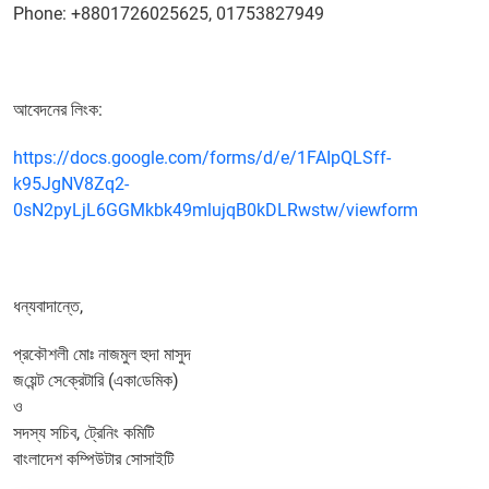
Phone: +8801726025625, 01753827949
আবেদনের লিংক:
https://docs.google.com/forms/d/e/1FAIpQLSff-
k95JgNV8Zq2-
0sN2pyLjL6GGMkbk49mlujqB0kDLRwstw/viewform
ধন্যবাদান্তে,
প্রকৌশলী মোঃ নাজমুল হুদা মাসুদ
জ‌য়েন্ট সে‌ক্রেটারি (একা‌ডে‌মিক)
ও
সদস্য স‌চিব, ট্রেনিং ক‌মি‌টি
বাংলাদেশ কম্পিউটার সোসাইটি