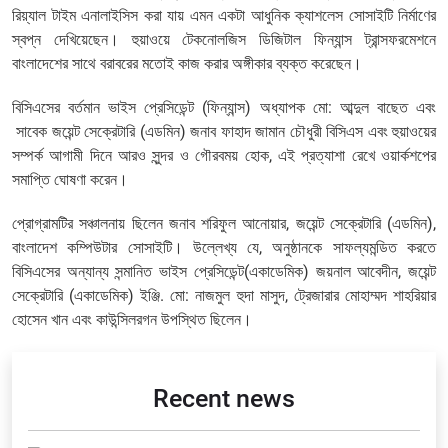
রিয়্যাল টাইম এনালাইসিস করা যায় এমন একটা আধুনিক ক্যাশলেস সোসাইটি নির্মাণের
স্বপ্ন দেখিয়েছেন। হুয়াওয়ে টেকনোলজিস ডিজিটাল ফিন্যান্স ট্রান্সফরমেশনে
বাংলাদেশের সাথে বরাবরের মতোই কাজ করার অঙ্গীকার ব্যক্ত করেছেন।
বিসিএসের বর্তমান ভাইস প্রেসিডেন্ট (ফিন্যান্স) অধ্যাপক মো: আব্দুল বাছেত এবং
সাবেক জয়েন্ট সেক্রেটারি (এডমিন) জনাব ফাহাদ জামান চৌধুরী বিসিএস এবং হুয়াওয়ের
সম্পর্ক আগামী দিনে আরও সুন্দর ও গৌরবময় হোক, এই প্রত্যাশা রেখে ওয়ার্কশপের
সমাপ্তি ঘোষণা করেন।
প্রোগ্রামটির সঞ্চালনায় ছিলেন জনাব শরিফুল আনোয়ার, জয়েন্ট সেক্রেটারি (এডমিন),
বাংলাদেশ কম্পিউটার সোসাইটি। উল্লেখ্য যে, অনুষ্ঠানকে সাফল্যমন্ডিত করতে
বিসিএসের অন্যান্য সন্মানিত ভাইস প্রেসিডেন্ট(একাডেমিক) জয়নাল আবেদীন, জয়েন্ট
সেক্রেটারি (একাডেমিক) ইঞ্জি. মো: নাজমুল হুদা মাসুদ, ট্রেজারার মোহাম্মদ শাহরিয়ার
হোসেন খান এবং কাউন্সিলরগন উপস্থিত ছিলেন।
Recent news