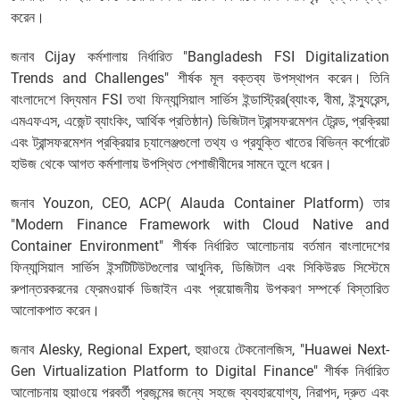
করেন।
জনাব Cijay কর্মশালায় নির্ধারিত "Bangladesh FSI Digitalization
Trends and Challenges" শীর্ষক মূল বক্তব্য উপস্থাপন করেন। তিনি
বাংলাদেশে বিদ্যমান FSI তথা ফিন্যান্সিয়াল সার্ভিস ইন্ডাস্ট্রির(ব্যাংক, বীমা, ইন্স্যুরেন্স,
এমএফএস, এজেন্ট ব্যাংকিং, আর্থিক প্রতিষ্ঠান) ডিজিটাল ট্রান্সফরমেশন ট্রেন্ড, প্রক্রিয়া
এবং ট্রান্সফরমেশন প্রক্রিয়ার চ্যালেঞ্জগুলো তথ্য ও প্রযুক্তি খাতের বিভিন্ন কর্পোরেট
হাউজ থেকে আগত কর্মশালায় উপস্থিত পেশাজীবীদের সামনে তুলে ধরেন।
জনাব Youzon, CEO, ACP( Alauda Container Platform) তার
"Modern Finance Framework with Cloud Native and
Container Environment" শীর্ষক নির্ধারিত আলোচনায় বর্তমান বাংলাদেশের
ফিন্যান্সিয়াল সার্ভিস ইন্সটিটিউটগুলোর আধুনিক, ডিজিটাল এবং সিকিউরড সিস্টেমে
রুপান্তরকরনের ফ্রেমওয়ার্ক ডিজাইন এবং প্রয়োজনীয় উপকরণ সম্পর্কে বিস্তারিত
আলোকপাত করেন।
জনাব Alesky, Regional Expert, হুয়াওয়ে টেকনোলজিস, "Huawei Next-
Gen Virtualization Platform to Digital Finance" শীর্ষক নির্ধারিত
আলোচনায় হুয়াওয়ে পরবর্তী প্রজন্মের জন্যে সহজে ব্যবহারযোগ্য, নিরাপদ, দ্রুত এবং